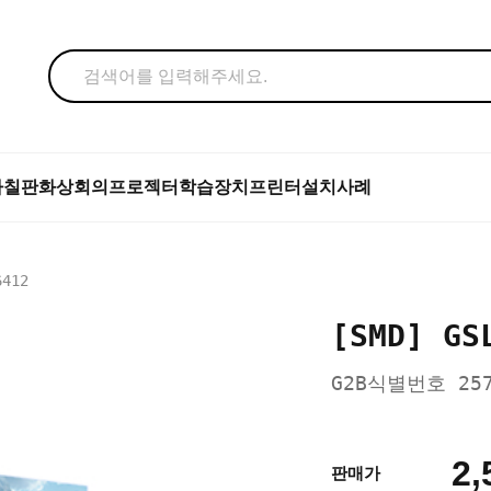
자칠판
화상회의
프로젝터
학습장치
프린터
설치사례
6412
[SMD] GS
G2B식별번호 257
2,
판매가