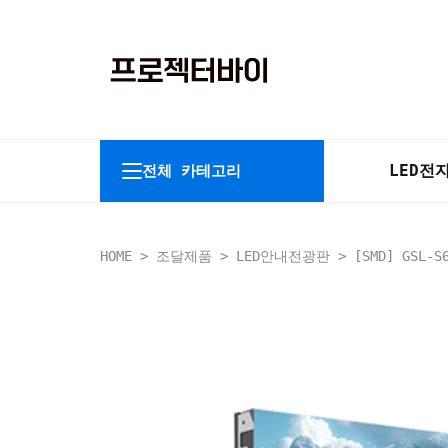
LED
전
전체 카테고리
HOME
>
조달제품
>
LED안내전광판
> [SMD] GSL-S