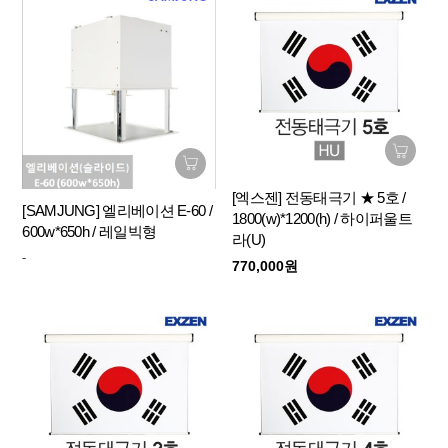
[엑스젠] 전동태극기 ★ 5호 /
[SAMJUNG] 엘리베이션 E-60 /
1800(w)*1200(h) / 하이퍼울트
600w*650h / 레일빅형
라(U)
-
770,000원