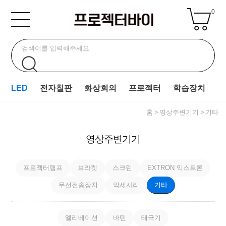
0
LED
전자칠판
화상회의
프로젝터
학습장치
홈
영상주변기기
기타
영상주변기기
프로젝터램프
브라켓
스크린
EXTRON 익스트론
무선전송장치
악세사리
기타
엘리베이션
바텐
태극기