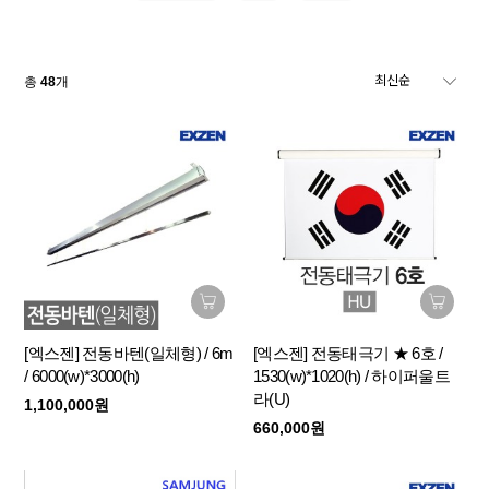
총
48
개
[엑스젠] 전동바텐(일체형) / 6m
[엑스젠] 전동태극기 ★ 6호 /
/ 6000(w)*3000(h)
1530(w)*1020(h) / 하이퍼울트
라(U)
1,100,000원
660,000원