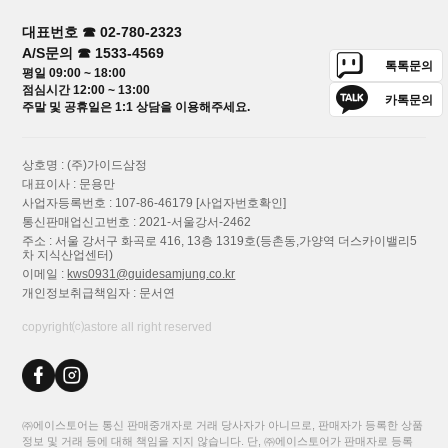
대표번호 ☎ 02-780-2323
A/S문의 ☎ 1533-4569
톡톡문의
평일 09:00 ~ 18:00
점심시간 12:00 ~ 13:00
카톡문의
주말 및 공휴일은 1:1 상담을 이용해주세요.
상호명 : (주)가이드삼정
대표이사 : 문용만
사업자등록번호 : 107-86-46179
[사업자번호확인]
통신판매업신고번호 : 2021-서울강서-2462
주소 : 서울 강서구 화곡로 416, 13층 1319호(등촌동,가양역 더스카이밸리5
차 지식산업센터)
이메일 :
kws0931@guidesamjung.co.kr
개인정보취급책임자 : 문서연
copyright⒞astore all right reserved
㈜에이스토어는 통신 판매중개자로 거래 당사자가 아니므로, 판매자가 등록한 상품
정보 및 거래 등에 대해 책임을 지지 않습니다. 단, ㈜에이스토어가 판매자로 등록