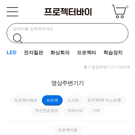
0
LED
전자칠판
화상회의
프로젝터
학습장치
홈
영상주변기기
브라켓
영상주변기기
프로젝터램프
브라켓
스크린
EXTRON 익스트론
무선전송장치
악세사리
기타
프로젝터용